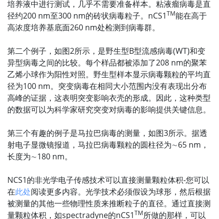
培养液中进行测试，几乎不需要准备样本。粘液瘤病毒是直
TM
径约200 nm至300 nm的砖状病毒粒子。nCS1
能在高于
高浓度培养基底面260 nm处检测到病毒群。
第二个例子，如图2所示，是野生型B型流感病毒(WT)和变
异型病毒之间的比较。每个样品都被添加了208 nm的聚苯
乙烯小球作为阳性对照。野生型样本显示病毒颗粒的平均直
径为100 nm。突变病毒在相同大小范围内没有表现出分布
高峰的证据，这表明突变影响衣壳的形成。因此，这种类型
的数据可以为科学家研究突变对病毒的影响提供关键信息。
第三个有趣的例子是马拉巴病毒的测量，如图3所示。据透
射电子显微镜报道，马拉巴病毒颗粒的圆柱径为∼65 nm，
长度为∼180 nm。
NCS1的非光学电子传感技术可以直接测量颗粒体积-您可以
在
此处
阅读更多内容。光学技术必须假设为球形，然后根据
被测量的其他一些物理性质来推断粒子的直径。通过直接测
TM
量颗粒体积，如spectradyne的nCS1
所做的那样，可以