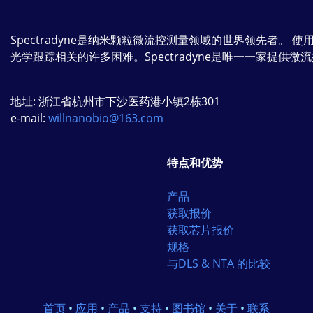
Spectradyne是纳米颗粒微流控测量领域的世界领先者。 
光学跟踪相关的许多困难。Spectradyne是唯一一家提供
地址: 浙江省杭州市下沙医药港小镇2栋301
e-mail:
willnanobio@163.com
特点和优势
产品
获取报价
获取芯片报价
规格
与DLS & NTA 的比较
首页
•
应用
•
产品
•
支持
•
图书馆
•
关于
•
联系