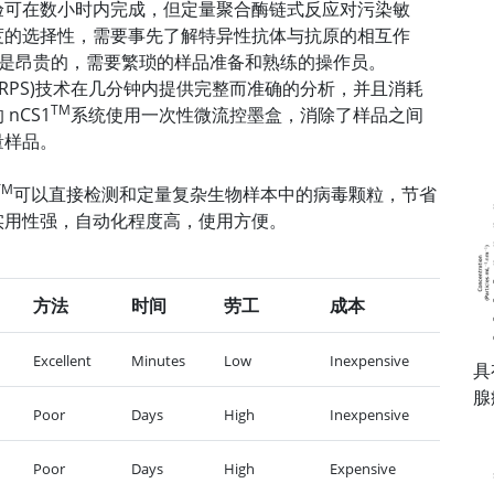
验可在数小时内完成，但定量聚合酶链式反应对污染敏
度的选择性，需要事先了解特异性抗体与抗原的相互作
定量是昂贵的，需要繁琐的样品准备和熟练的操作员。
感(MRPS)技术在几分钟内提供完整而准确的分析，并且消耗
TM
 nCS1
系统使用一次性微流控墨盒，消除了样品之间
量样品。
TM
可以直接检测和定量复杂生物样本中的病毒颗粒，节省
实用性强，自动化程度高，使用方便。
方法
时间
劳工
成本
Excellent
Minutes
Low
Inexpensive
具有
腺
Poor
Days
High
Inexpensive
Poor
Days
High
Expensive