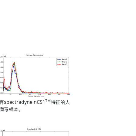
TM
spectradyne nCS1
特征的人
病毒样本。