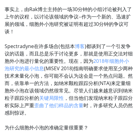
事实上，由Rak博士主持的一场30分钟的小组讨论被列入了
上午的议程，以讨论该领域的争议--作为一个新的、迅速扩
展的领域，细胞外小泡研究被证明有超过30分钟的争议可
谈！
Spectradyne在许多场合(包括本
博客
)都谈到了一个引发争
议的话题，而且总是乐于讨论更多，那就是使用正交法对细
胞外小泡进行量化的重要性。现在，因为
2018年细胞外小
泡研究的最小信息
(MISEV 2018)指南明确要求使用至少两种
技术来量化小泡，你可能不会认为这会是一个热点问题。然
而，依靠单一的方法，如纳米颗粒跟踪分析(NTA)来定量细
胞外小泡在该领域仍然很常见。尽管人们越来越意识到纳米
粒子跟踪分析的
关键局限性
，但当他们发现纳米粒子跟踪分
析实际上严重
歪曲了他们样品的含量
时，许多研究人员仍然
感到惊讶。
为什么细胞外小泡的准确定量很重要？